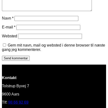
Navn
*
E-mail
*
Websted
Gem mit navn, mail og websted i denne browser til næste
gang jeg kommenterer.
Kontakt
Tolstrup Byvej 7
9600 Aars
Tlf:
98 66 92 69