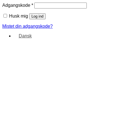
Adgangskode
*
Husk mig
Log ind
Mistet din adgangskode?
Dansk