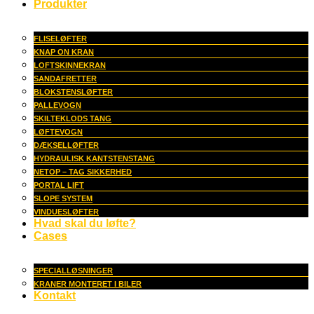
Produkter
FLISELØFTER
KNAP ON KRAN
LOFTSKINNEKRAN
SANDAFRETTER
BLOKSTENSLØFTER
PALLEVOGN
SKILTEKLODS TANG
LØFTEVOGN
DÆKSELLØFTER
HYDRAULISK KANTSTENSTANG
NETOP – TAG SIKKERHED
PORTAL LIFT
SLOPE SYSTEM
VINDUESLØFTER
Hvad skal du løfte?
Cases
SPECIALLØSNINGER
KRANER MONTERET I BILER
Kontakt