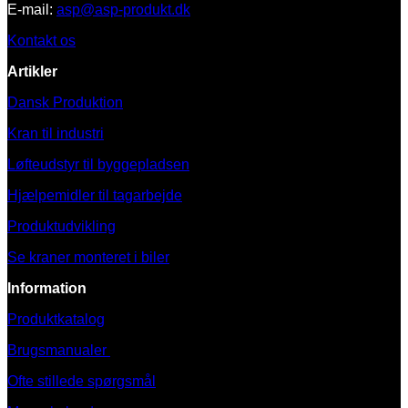
E-mail:
asp@asp-produkt.dk
Kontakt os
Artikler
Dansk Produktion
Kran til industri
Løfteudstyr til byggepladsen
Hjælpemidler til tagarbejde
Produktudvikling
Se kraner monteret i biler
Information
Produktkatalog
Brugsmanualer
Ofte stillede spørgsmål