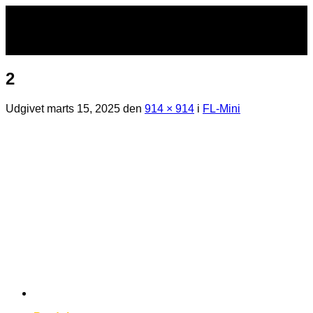
Fortsæt
til
indhold
2
Udgivet
marts 15, 2025
den
914 × 914
i
FL-Mini