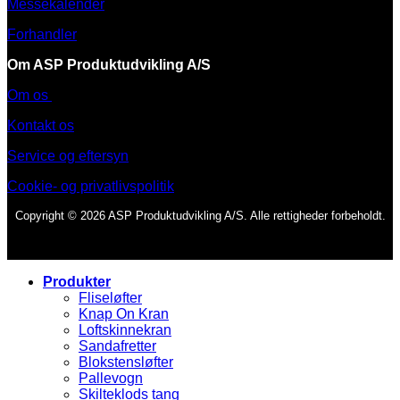
Messekalender
Forhandler
Om ASP Produktudvikling A/S
Om os
Kontakt os
Service og eftersyn
Cookie- og privatlivspolitik
Copyright © 2026 ASP Produktudvikling A/S. Alle rettigheder forbeholdt.
Produkter
Fliseløfter
Knap On Kran
Loftskinnekran
Sandafretter
Blokstensløfter
Pallevogn
Skilteklods tang