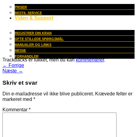
PRISER
BESTIL SERVICE
Viden & Support
REGISTRER DIN KRAN
OFTE STILLEDE SPØRGSMÅL
MANUALER OG LINKS
MESSE
FORHANDLER
Trackbacks er lukket, men du kan
kommenterer
.
←
Forrige
Næste
→
Skriv et svar
Din e-mailadresse vil ikke blive publiceret.
Krævede felter er
markeret med
*
Kommentar
*