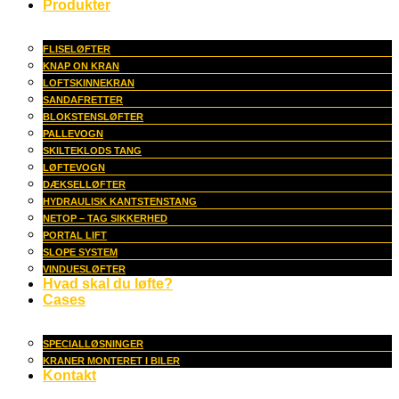
Produkter
FLISELØFTER
KNAP ON KRAN
LOFTSKINNEKRAN
SANDAFRETTER
BLOKSTENSLØFTER
PALLEVOGN
SKILTEKLODS TANG
LØFTEVOGN
DÆKSELLØFTER
HYDRAULISK KANTSTENSTANG
NETOP – TAG SIKKERHED
PORTAL LIFT
SLOPE SYSTEM
VINDUESLØFTER
Hvad skal du løfte?
Cases
SPECIALLØSNINGER
KRANER MONTERET I BILER
Kontakt