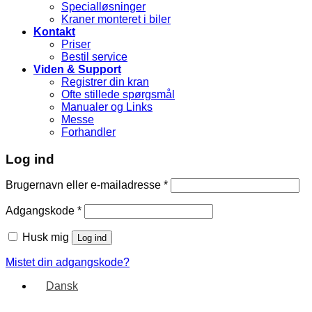
Specialløsninger
Kraner monteret i biler
Kontakt
Priser
Bestil service
Viden & Support
Registrer din kran
Ofte stillede spørgsmål
Manualer og Links
Messe
Forhandler
Log ind
Brugernavn eller e-mailadresse
*
Adgangskode
*
Husk mig
Log ind
Mistet din adgangskode?
Dansk