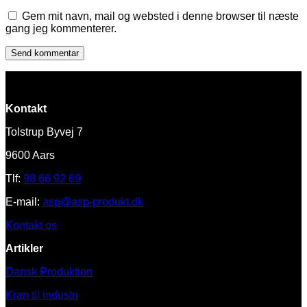
Gem mit navn, mail og websted i denne browser til næste
gang jeg kommenterer.
Kontakt
Tolstrup Byvej 7
9600 Aars
Tlf:
98 66 92 69
E-mail:
asp@asp-produkt.dk
Kontakt os
Artikler
Dansk Produktion
Kran til industri