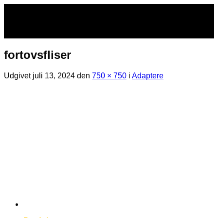
Fortsæt
til
indhold
fortovsfliser
Udgivet
juli 13, 2024
den
750 × 750
i
Adaptere