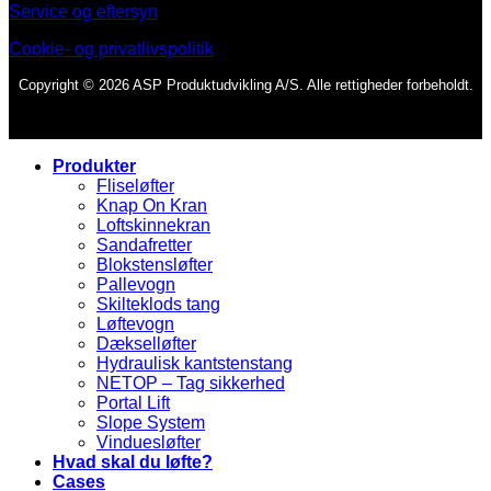
Service og eftersyn
Cookie- og privatlivspolitik
Copyright © 2026 ASP Produktudvikling A/S. Alle rettigheder forbeholdt.
Produkter
Fliseløfter
Knap On Kran
Loftskinnekran
Sandafretter
Blokstensløfter
Pallevogn
Skilteklods tang
Løftevogn
Dækselløfter
Hydraulisk kantstenstang
NETOP – Tag sikkerhed
Portal Lift
Slope System
Vinduesløfter
Hvad skal du løfte?
Cases