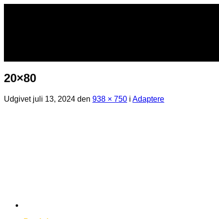
Fortsæt
til
indhold
20×80
Udgivet
juli 13, 2024
den
938 × 750
i
Adaptere