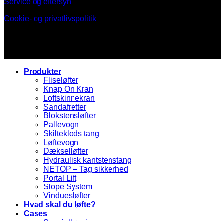
Service og eftersyn
Cookie- og privatlivspolitik
Produkter
Fliseløfter
Knap On Kran
Loftskinnekran
Sandafretter
Blokstensløfter
Pallevogn
Skilteklods tang
Løftevogn
Dækselløfter
Hydraulisk kantstenstang
NETOP – Tag sikkerhed
Portal Lift
Slope System
Vinduesløfter
Hvad skal du løfte?
Cases