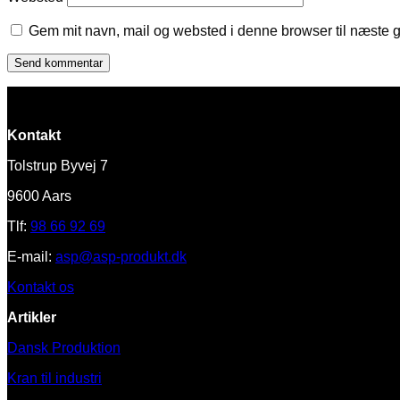
Gem mit navn, mail og websted i denne browser til næste 
Kontakt
Tolstrup Byvej 7
9600 Aars
Tlf:
98 66 92 69
E-mail:
asp@asp-produkt.dk
Kontakt os
Artikler
Dansk Produktion
Kran til industri