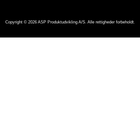
Copyright © 2026 ASP Produktudvikling A/S. Alle rettigheder forbeholdt.