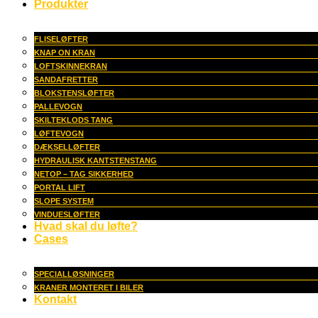
Produkter
FLISELØFTER
KNAP ON KRAN
LOFTSKINNEKRAN
SANDAFRETTER
BLOKSTENSLØFTER
PALLEVOGN
SKILTEKLODS TANG
LØFTEVOGN
DÆKSELLØFTER
HYDRAULISK KANTSTENSTANG
NETOP – TAG SIKKERHED
PORTAL LIFT
SLOPE SYSTEM
VINDUESLØFTER
Hvad skal du løfte?
Cases
SPECIALLØSNINGER
KRANER MONTERET I BILER
Kontakt