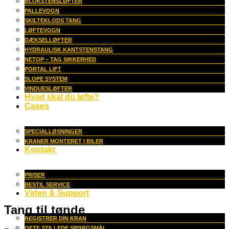
BLOKSTENSLØFTER
PALLEVOGN
SKILTEKLODS TANG
LØFTEVOGN
DÆKSELLØFTER
HYDRAULISK KANTSTENSTANG
NETOP – TAG SIKKERHED
PORTAL LIFT
SLOPE SYSTEM
VINDUESLØFTER
Hvad skal du løfte?
Cases
SPECIALLØSNINGER
KRANER MONTERET I BILER
Kontakt
PRISER
BESTIL SERVICE
Viden & Support
Tang til tønde
REGISTRER DIN KRAN
OFTE STILLEDE SPØRGSMÅL