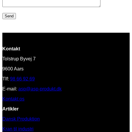
Kontakt
Tolstrup Byvej 7
9600 Aars
Tlf:
98 66 92 69
E-mail:
asp@asp-produkt.dk
Kontakt os
Artikler
Dansk Produktion
Kran til industri