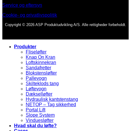
Service og eftersyn
Cookie- og privatlivspolitik
Copyright © 2026 ASP Produktudvikling A/S. Alle rettigheder forbeholdt.
Produkter
Fliseløfter
Knap On Kran
Loftskinnekran
Sandafretter
Blokstensløfter
Pallevogn
Skilteklods tang
Løftevogn
Dækselløfter
Hydraulisk kantstenstang
NETOP – Tag sikkerhed
Portal Lift
Slope System
Vinduesløfter
Hvad skal du løfte?
Cases