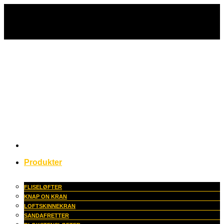
Fortsæt
til
indhold
Produkter
FLISELØFTER
KNAP ON KRAN
LOFTSKINNEKRAN
SANDAFRETTER