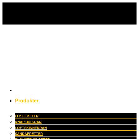
Fortsæt
til
indhold
Produkter
FLISELØFTER
KNAP ON KRAN
LOFTSKINNEKRAN
SANDAFRETTER