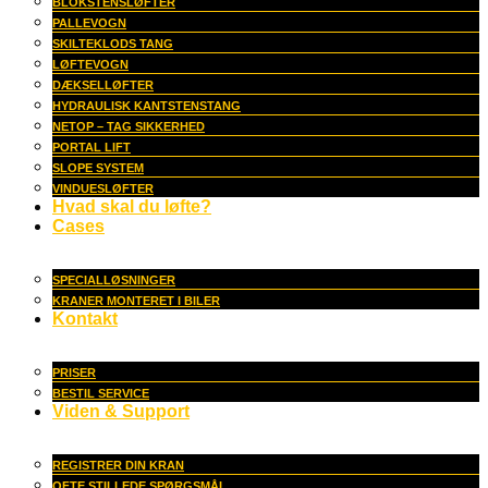
BLOKSTENSLØFTER
PALLEVOGN
SKILTEKLODS TANG
LØFTEVOGN
DÆKSELLØFTER
HYDRAULISK KANTSTENSTANG
NETOP – TAG SIKKERHED
PORTAL LIFT
SLOPE SYSTEM
VINDUESLØFTER
Hvad skal du løfte?
Cases
SPECIALLØSNINGER
KRANER MONTERET I BILER
Kontakt
PRISER
BESTIL SERVICE
Viden & Support
REGISTRER DIN KRAN
OFTE STILLEDE SPØRGSMÅL