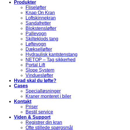
Produkter
Fliseløfter
Knap On Kran
Loftskinnekran
Sandafretter
Blokstensløfter
Pallevogn
Skilteklods tang
Løftevogn
Dækselløfter
Hydraulisk kantstenstang
NETOP – Tag sikkerhed
Portal Lift
Slope System
Vinduesløfter
Hvad skal du løfte?
Cases
Specialløsninger
Kraner monteret i biler
Kontakt
Priser
Bestil service
Viden & Support
Registrer din kran
Ofte stillede spørgsmål