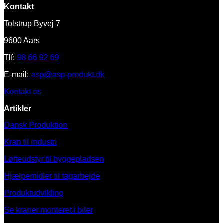
Kontakt
Tolstrup Byvej 7
9600 Aars
Tlf:
98 66 92 69
E-mail:
asp@asp-produkt.dk
Kontakt os
Artikler
Dansk Produktion
Kran til industri
Løfteudstyr til byggepladsen
Hjælpemidler til tagarbejde
Produktudvikling
Se kraner monteret i biler