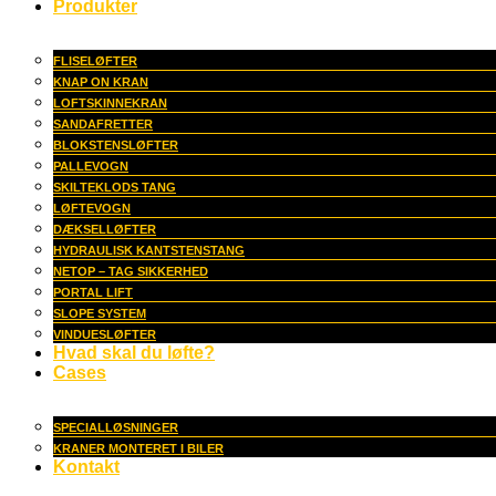
Produkter
FLISELØFTER
KNAP ON KRAN
LOFTSKINNEKRAN
SANDAFRETTER
BLOKSTENSLØFTER
PALLEVOGN
SKILTEKLODS TANG
LØFTEVOGN
DÆKSELLØFTER
HYDRAULISK KANTSTENSTANG
NETOP – TAG SIKKERHED
PORTAL LIFT
SLOPE SYSTEM
VINDUESLØFTER
Hvad skal du løfte?
Cases
SPECIALLØSNINGER
KRANER MONTERET I BILER
Kontakt