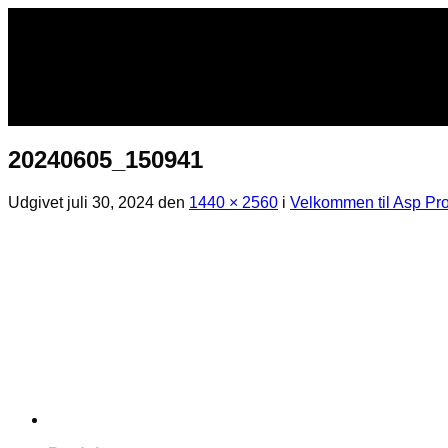
Fortsæt
til
indhold
20240605_150941
Udgivet
juli 30, 2024
den
1440 × 2560
i
Velkommen til Asp Pro