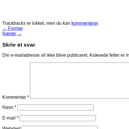
Trackbacks er lukket, men du kan
kommenterer
.
←
Forrige
Næste
→
Skriv et svar
Din e-mailadresse vil ikke blive publiceret.
Krævede felter er 
Kommentar
*
Navn
*
E-mail
*
Websted