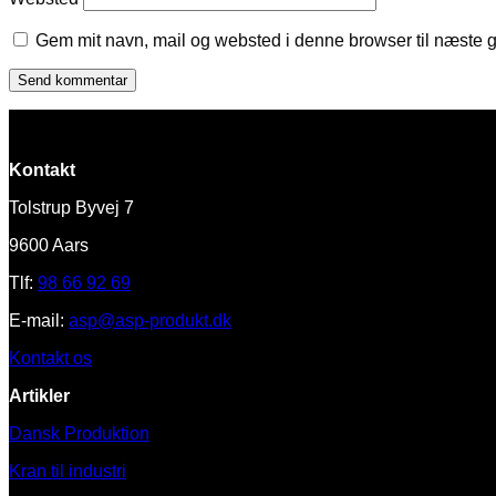
Gem mit navn, mail og websted i denne browser til næste 
Kontakt
Tolstrup Byvej 7
9600 Aars
Tlf:
98 66 92 69
E-mail:
asp@asp-produkt.dk
Kontakt os
Artikler
Dansk Produktion
Kran til industri