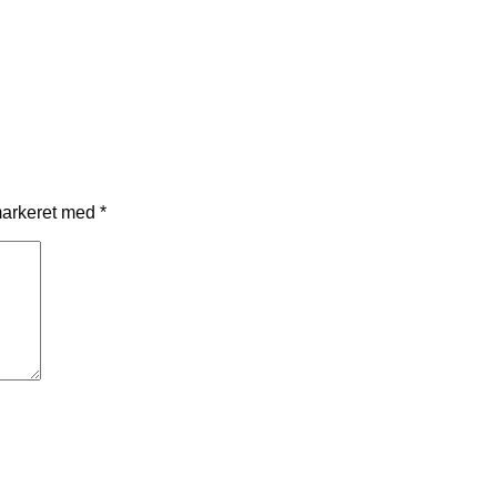
markeret med
*