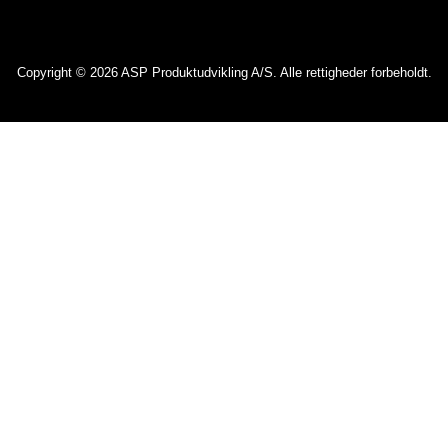
Copyright © 2026 ASP Produktudvikling A/S. Alle rettigheder forbeholdt.