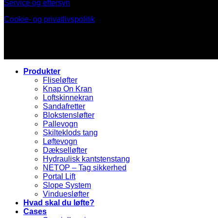
Service og eftersyn
Cookie- og privatlivspolitik
Produkter
Fliseløfter
Knap On Kran
Loftskinnekran
Sandafretter
Blokstensløfter
Pallevogn
Skilteklods tang
Løftevogn
Dækselløfter
Hydraulisk kantstenstang
NETOP – Tag sikkerhed
Portal Lift
Slope System
Vinduesløfter
Hvad skal du løfte?
Cases