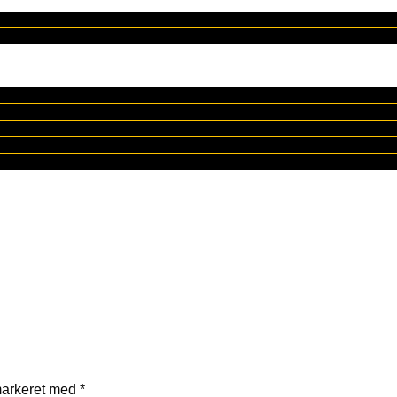
markeret med
*