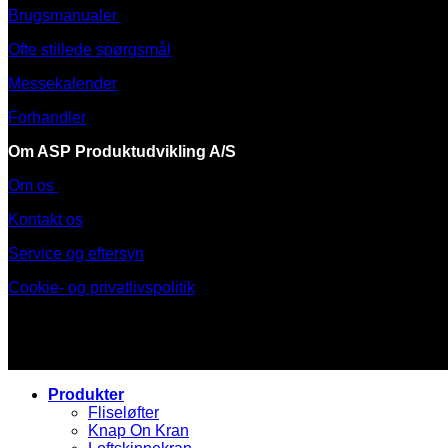
Brugsmanualer
Ofte stillede spørgsmål
Messekalender
Forhandler
Om ASP Produktudvikling A/S
Om os
Kontakt os
Service og eftersyn
Cookie- og privatlivspolitik
Produkter
Fliseløfter
Knap On Kran