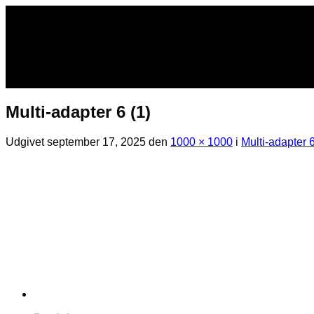
Fortsæt
til
indhold
Multi-adapter 6 (1)
Udgivet
september 17, 2025
den
1000 × 1000
i
Multi-adapter 