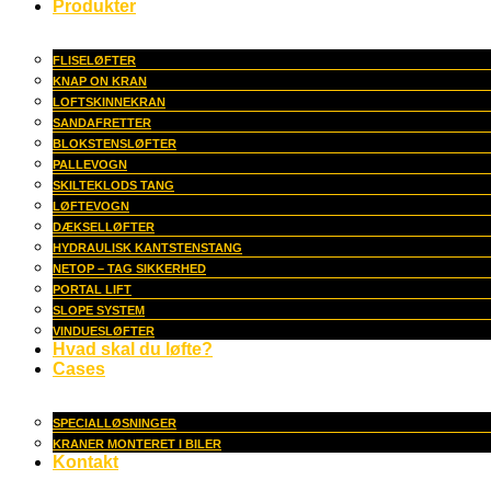
Produkter
FLISELØFTER
KNAP ON KRAN
LOFTSKINNEKRAN
SANDAFRETTER
BLOKSTENSLØFTER
PALLEVOGN
SKILTEKLODS TANG
LØFTEVOGN
DÆKSELLØFTER
HYDRAULISK KANTSTENSTANG
NETOP – TAG SIKKERHED
PORTAL LIFT
SLOPE SYSTEM
VINDUESLØFTER
Hvad skal du løfte?
Cases
SPECIALLØSNINGER
KRANER MONTERET I BILER
Kontakt