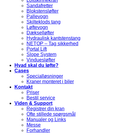
Loftskinnekran
Sandafretter
Blokstensløfter
Pallevogn
Skilteklods tang
Løftevogn
Dækselløfter
Hydraulisk kantstenstang
NETOP – Tag sikkerhed
Portal Lift
Slope System
Vinduesløfter
Hvad skal du løfte?
Cases
Specialløsninger
Kraner monteret i biler
Kontakt
Priser
Bestil service
Viden & Support
Registrer din kran
Ofte stillede spørgsmål
Manualer og Links
Messe
Forhandler