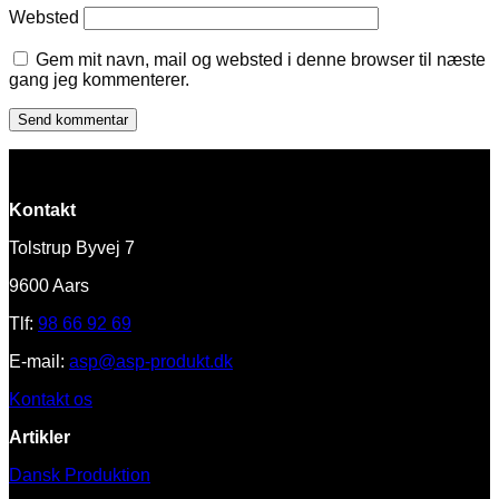
Websted
Gem mit navn, mail og websted i denne browser til næste
gang jeg kommenterer.
Kontakt
Tolstrup Byvej 7
9600 Aars
Tlf:
98 66 92 69
E-mail:
asp@asp-produkt.dk
Kontakt os
Artikler
Dansk Produktion