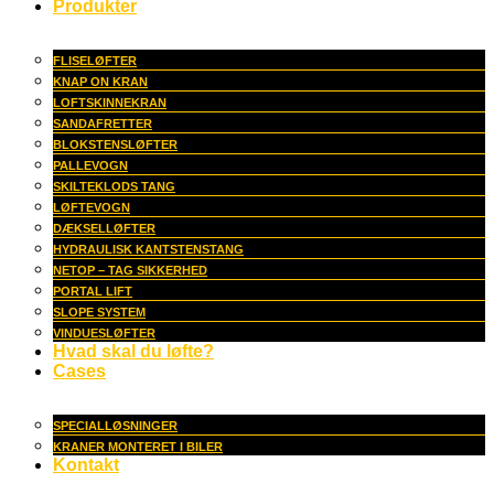
Produkter
FLISELØFTER
KNAP ON KRAN
LOFTSKINNEKRAN
SANDAFRETTER
BLOKSTENSLØFTER
PALLEVOGN
SKILTEKLODS TANG
LØFTEVOGN
DÆKSELLØFTER
HYDRAULISK KANTSTENSTANG
NETOP – TAG SIKKERHED
PORTAL LIFT
SLOPE SYSTEM
VINDUESLØFTER
Hvad skal du løfte?
Cases
SPECIALLØSNINGER
KRANER MONTERET I BILER
Kontakt