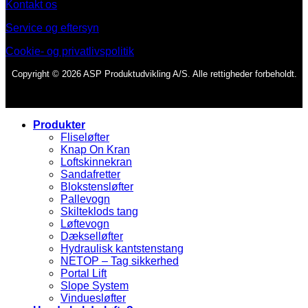
Kontakt os
Service og eftersyn
Cookie- og privatlivspolitik
Copyright © 2026 ASP Produktudvikling A/S. Alle rettigheder forbeholdt.
Produkter
Fliseløfter
Knap On Kran
Loftskinnekran
Sandafretter
Blokstensløfter
Pallevogn
Skilteklods tang
Løftevogn
Dækselløfter
Hydraulisk kantstenstang
NETOP – Tag sikkerhed
Portal Lift
Slope System
Vinduesløfter