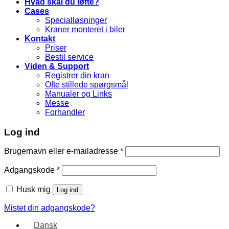
Hvad skal du løfte?
Cases
Specialløsninger
Kraner monteret i biler
Kontakt
Priser
Bestil service
Viden & Support
Registrer din kran
Ofte stillede spørgsmål
Manualer og Links
Messe
Forhandler
Log ind
Brugernavn eller e-mailadresse
*
Adgangskode
*
Husk mig
Log ind
Mistet din adgangskode?
Dansk