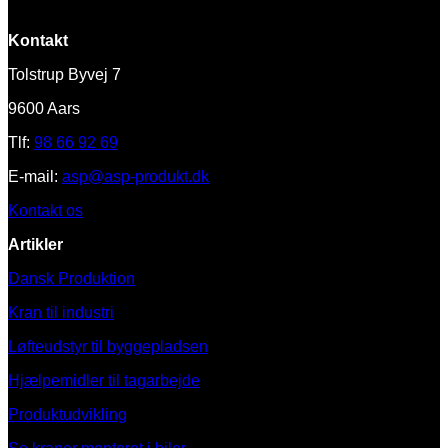
Kontakt
Tolstrup Byvej 7
9600 Aars
Tlf:
98 66 92 69
E-mail:
asp@asp-produkt.dk
Kontakt os
Artikler
Dansk Produktion
Kran til industri
Løfteudstyr til byggepladsen
Hjælpemidler til tagarbejde
Produktudvikling