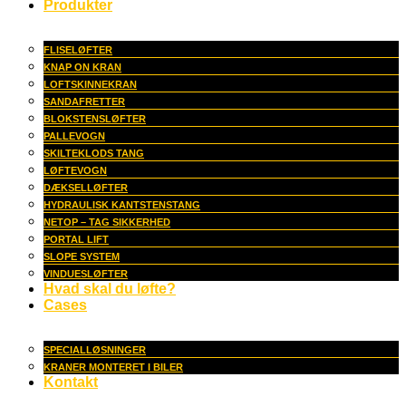
Produkter
FLISELØFTER
KNAP ON KRAN
LOFTSKINNEKRAN
SANDAFRETTER
BLOKSTENSLØFTER
PALLEVOGN
SKILTEKLODS TANG
LØFTEVOGN
DÆKSELLØFTER
HYDRAULISK KANTSTENSTANG
NETOP – TAG SIKKERHED
PORTAL LIFT
SLOPE SYSTEM
VINDUESLØFTER
Hvad skal du løfte?
Cases
SPECIALLØSNINGER
KRANER MONTERET I BILER
Kontakt