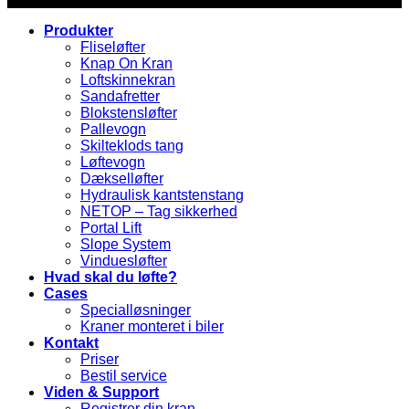
Produkter
Fliseløfter
Knap On Kran
Loftskinnekran
Sandafretter
Blokstensløfter
Pallevogn
Skilteklods tang
Løftevogn
Dækselløfter
Hydraulisk kantstenstang
NETOP – Tag sikkerhed
Portal Lift
Slope System
Vinduesløfter
Hvad skal du løfte?
Cases
Specialløsninger
Kraner monteret i biler
Kontakt
Priser
Bestil service
Viden & Support
Registrer din kran