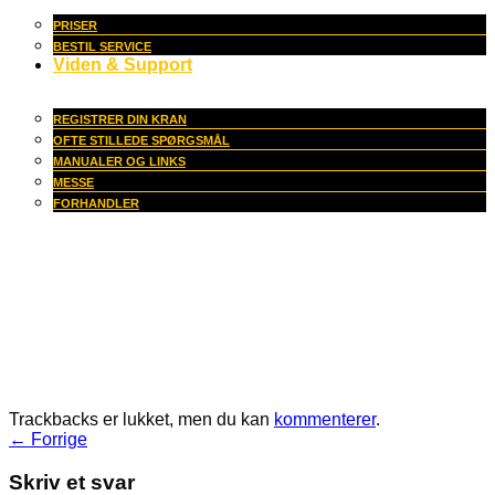
PRISER
BESTIL SERVICE
Viden & Support
REGISTRER DIN KRAN
OFTE STILLEDE SPØRGSMÅL
MANUALER OG LINKS
MESSE
FORHANDLER
Trackbacks er lukket, men du kan
kommenterer
.
←
Forrige
Skriv et svar