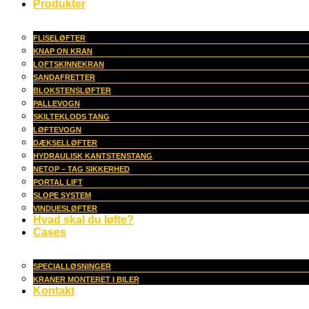
Produkter
FLISELØFTER
KNAP ON KRAN
LOFTSKINNEKRAN
SANDAFRETTER
BLOKSTENSLØFTER
PALLEVOGN
SKILTEKLODS TANG
LØFTEVOGN
DÆKSELLØFTER
HYDRAULISK KANTSTENSTANG
NETOP – TAG SIKKERHED
PORTAL LIFT
SLOPE SYSTEM
VINDUESLØFTER
Hvad skal du løfte?
Cases
SPECIALLØSNINGER
KRANER MONTERET I BILER
Kontakt