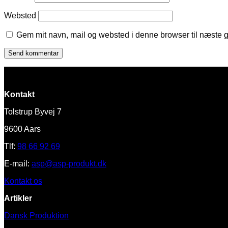
Websted
Gem mit navn, mail og websted i denne browser til næste 
Kontakt
Tolstrup Byvej 7
9600 Aars
Tlf:
98 66 92 69
E-mail:
asp@asp-produkt.dk
Kontakt os
Artikler
Dansk Produktion