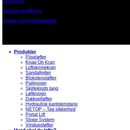
Kontakt os
Service og eftersyn
Cookie- og privatlivspolitik
Produkter
Fliseløfter
Knap On Kran
Loftskinnekran
Sandafretter
Blokstensløfter
Pallevogn
Skilteklods tang
Løftevogn
Dækselløfter
Hydraulisk kantstenstang
NETOP – Tag sikkerhed
Portal Lift
Slope System
Vinduesløfter