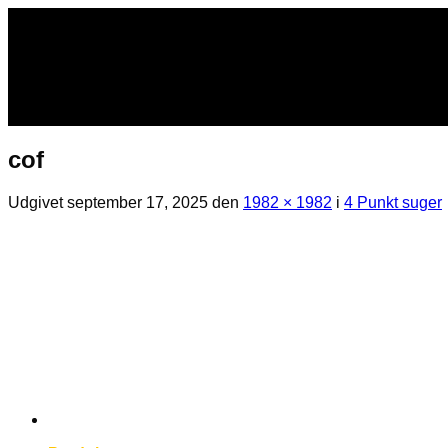
Fortsæt
til
indhold
cof
Udgivet
september 17, 2025
den
1982 × 1982
i
4 Punkt suger