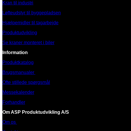
Kran til industri
Løfteudstyr til byggepladsen
Hjælpemidler til tagarbejde
Produktudvikling
Se kraner monteret i biler
Information
Produktkatalog
Brugsmanualer
Ofte stillede spørgsmål
Messekalender
Forhandler
Om ASP Produktudvikling A/S
Om os