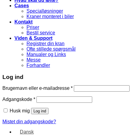
Hvad skal du løfte?
Cases
Specialløsninger
Kraner monteret i biler
Kontakt
Priser
Bestil service
Viden & Support
Registrer din kran
Ofte stillede spørgsmål
Manualer og Links
Messe
Forhandler
Log ind
Brugernavn eller e-mailadresse
*
Adgangskode
*
Husk mig
Log ind
Mistet din adgangskode?
Dansk