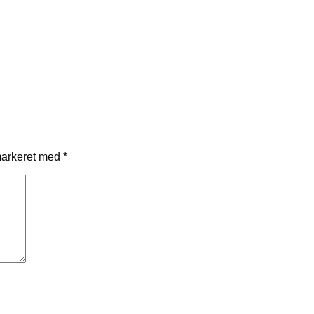
markeret med
*