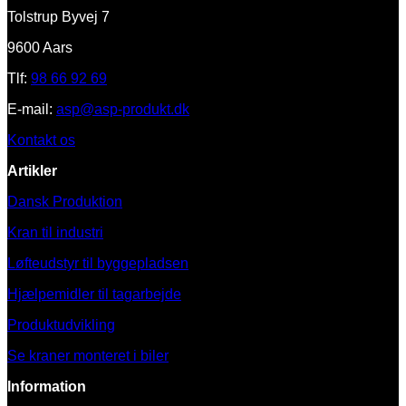
Tolstrup Byvej 7
9600 Aars
Tlf:
98 66 92 69
E-mail:
asp@asp-produkt.dk
Kontakt os
Artikler
Dansk Produktion
Kran til industri
Løfteudstyr til byggepladsen
Hjælpemidler til tagarbejde
Produktudvikling
Se kraner monteret i biler
Information