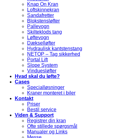
Knap On Kran
Loftskinnekran
Sandafretter
Blokstensløfter
Pallevogn
Skilteklods tang
Løftevogn
Dækselløfter
Hydraulisk kantstenstang
NETOP – Tag sikkerhed
Portal Lift
Slope System
Vinduesløfter
Hvad skal du løfte?
Cases
Specialløsninger
Kraner monteret i biler
Kontakt
Priser
Bestil service
Viden & Support
Registrer din kran
Ofte stillede spørgsmål
Manualer og Links
Messe