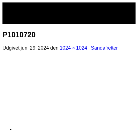
Fortsæt
til
indhold
P1010720
Udgivet
juni 29, 2024
den
1024 × 1024
i
Sandafretter