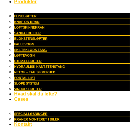
Produkter
FLISELØFTER
KNAP ON KRAN
LOFTSKINNEKRAN
SANDAFRETTER
BLOKSTENSLØFTER
PALLEVOGN
SKILTEKLODS TANG
LØFTEVOGN
DÆKSELLØFTER
HYDRAULISK KANTSTENSTANG
NETOP – TAG SIKKERHED
PORTAL LIFT
SLOPE SYSTEM
VINDUESLØFTER
Hvad skal du løfte?
Cases
SPECIALLØSNINGER
KRANER MONTERET I BILER
Kontakt