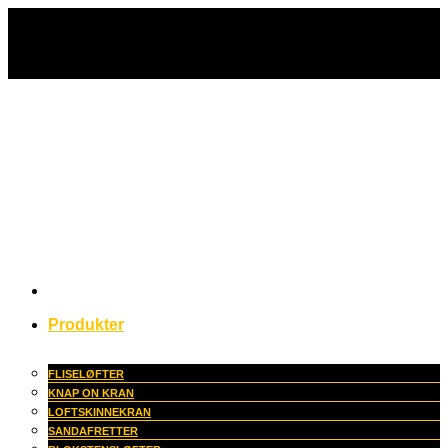
Fortsæt
til
indhold
Produkter
FLISELØFTER
KNAP ON KRAN
LOFTSKINNEKRAN
SANDAFRETTER