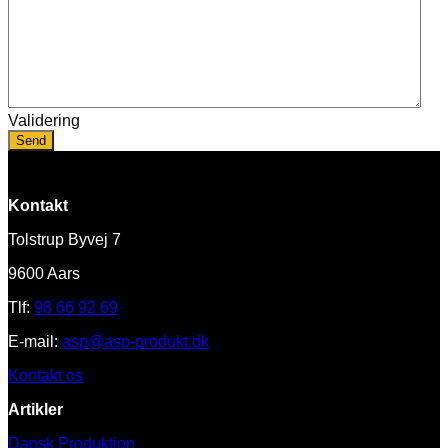
Validering
Kontakt
Tolstrup Byvej 7
9600 Aars
Tlf:
98 66 92 69
E-mail:
asp@asp-produkt.dk
Kontakt os
Artikler
Dansk Produktion