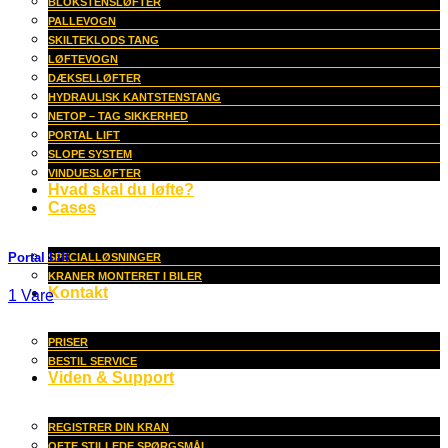
BLOKSTENSLØFTER
PALLEVOGN
SKILTEKLODS TANG
LØFTEVOGN
DÆKSELLØFTER
HYDRAULISK KANTSTENSTANG
NETOP – TAG SIKKERHED
PORTAL LIFT
SLOPE SYSTEM
VINDUESLØFTER
Hvad skal du løfte?
Cases
Portal Lift
SPECIALLØSNINGER
KRANER MONTERET I BILER
Kontakt
1 Vare
PRISER
BESTIL SERVICE
Viden & Support
REGISTRER DIN KRAN
OFTE STILLEDE SPØRGSMÅL