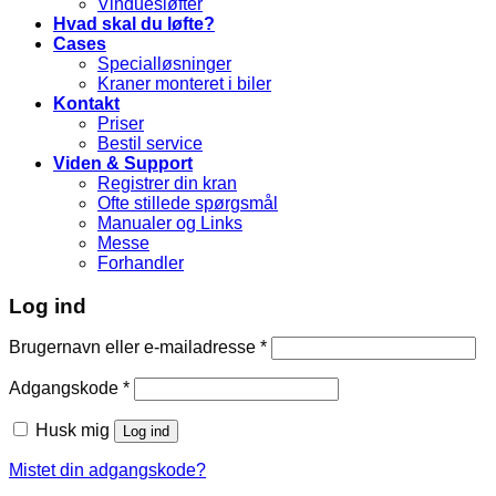
Vinduesløfter
Hvad skal du løfte?
Cases
Specialløsninger
Kraner monteret i biler
Kontakt
Priser
Bestil service
Viden & Support
Registrer din kran
Ofte stillede spørgsmål
Manualer og Links
Messe
Forhandler
Log ind
Brugernavn eller e-mailadresse
*
Adgangskode
*
Husk mig
Log ind
Mistet din adgangskode?