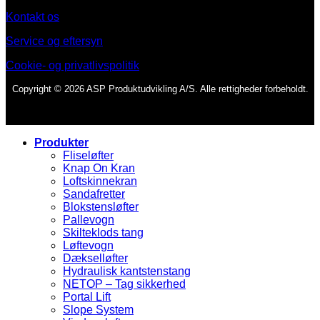
Kontakt os
Service og eftersyn
Cookie- og privatlivspolitik
Copyright © 2026 ASP Produktudvikling A/S. Alle rettigheder forbeholdt.
Produkter
Fliseløfter
Knap On Kran
Loftskinnekran
Sandafretter
Blokstensløfter
Pallevogn
Skilteklods tang
Løftevogn
Dækselløfter
Hydraulisk kantstenstang
NETOP – Tag sikkerhed
Portal Lift
Slope System