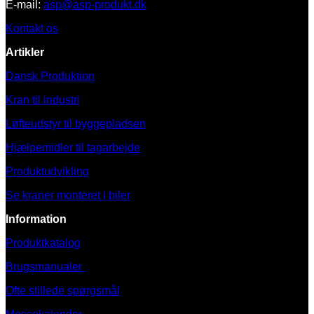
E-mail:
asp@asp-produkt.dk
Kontakt os
Artikler
Dansk Produktion
Kran til industri
Løfteudstyr til byggepladsen
Hjælpemidler til tagarbejde
Produktudvikling
Se kraner monteret i biler
Information
Produktkatalog
Brugsmanualer
Ofte stillede spørgsmål