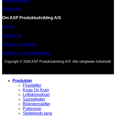
Messekalender
Forhandler
Om ASP Produktudvikling A/S
Om os
Kontakt os
Service og eftersyn
Cookie- og privatlivspolitik
Copyright © 2026 ASP Produktudvikling A/S. Alle rettigheder forbeholdt.
Produkter
Fliseløfter
Knap On Kran
Loftskinnekran
Sandafretter
Blokstensløfter
Pallevogn
Skilteklods tang