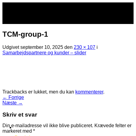
Fortsæt
til
indhold
TCM-group-1
Udgivet
september 10, 2025
den
230 × 107
i
Samarbejdspartnere og kunder – slider
Trackbacks er lukket, men du kan
kommenterer
.
←
Forrige
Næste
→
Skriv et svar
Din e-mailadresse vil ikke blive publiceret.
Krævede felter er
markeret med
*