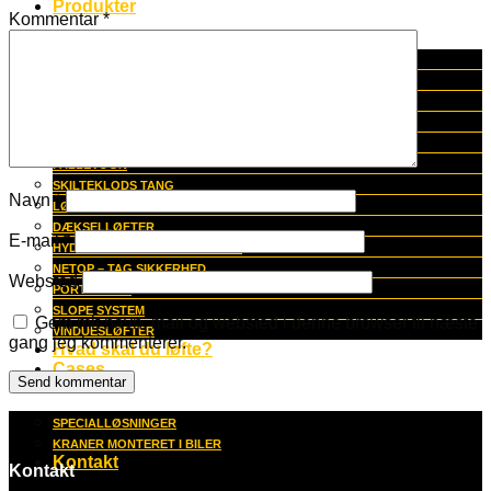
Produkter
Kommentar
*
FLISELØFTER
KNAP ON KRAN
LOFTSKINNEKRAN
SANDAFRETTER
BLOKSTENSLØFTER
PALLEVOGN
SKILTEKLODS TANG
Navn
*
LØFTEVOGN
DÆKSELLØFTER
E-mail
*
HYDRAULISK KANTSTENSTANG
NETOP – TAG SIKKERHED
Websted
PORTAL LIFT
SLOPE SYSTEM
Gem mit navn, mail og websted i denne browser til næste
VINDUESLØFTER
gang jeg kommenterer.
Hvad skal du løfte?
Cases
SPECIALLØSNINGER
KRANER MONTERET I BILER
Kontakt
Kontakt