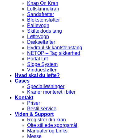
Knap On Kran
Loftskinnekran
Sandafretter
Blokstensløfter
Pallevogn
Skilteklods tang
Løftevogn
Dækselløfter
Hydraulisk kantstenstang
NETOP – Tag sikkerhed
Portal Lift
Slope System
Vinduesløfter
Hvad skal du løfte?
Cases
Specialløsninger
Kraner monteret i biler
Kontakt
Priser
Bestil service
Viden & Support
Registrer din kran
Ofte stillede spørgsmål
Manualer og Links
Messe