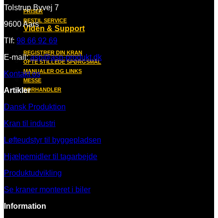
Tolstrup Byvej 7
PRISER
BESTIL SERVICE
9600 Aars
Viden & Support
Tlf:
98 66 92 69
REGISTRER DIN KRAN
E-mail:
asp@asp-produkt.dk
OFTE STILLEDE SPØRGSMÅL
MANUALER OG LINKS
Kontakt os
MESSE
Artikler
FORHANDLER
Dansk Produktion
Kran til industri
Løfteudstyr til byggepladsen
Hjælpemidler til tagarbejde
Produktudvikling
Se kraner monteret i biler
Information