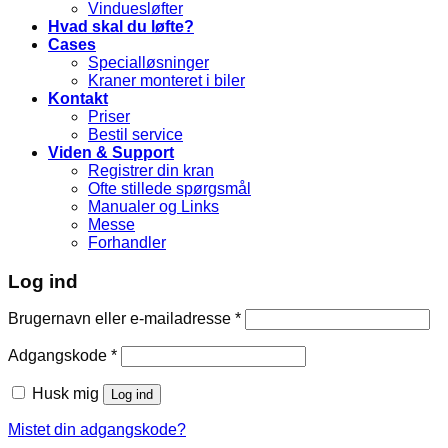
Vinduesløfter
Hvad skal du løfte?
Cases
Specialløsninger
Kraner monteret i biler
Kontakt
Priser
Bestil service
Viden & Support
Registrer din kran
Ofte stillede spørgsmål
Manualer og Links
Messe
Forhandler
Log ind
Brugernavn eller e-mailadresse
*
Adgangskode
*
Husk mig
Log ind
Mistet din adgangskode?