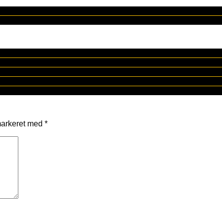
markeret med
*