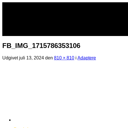
Fortsæt
til
indhold
FB_IMG_1715786353106
Udgivet
juli 13, 2024
den
810 × 810
i
Adaptere