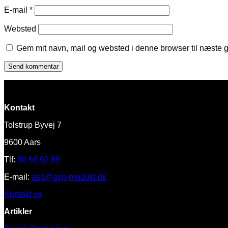
E-mail
*
Websted
Gem mit navn, mail og websted i denne browser til næste 
Kontakt
Tolstrup Byvej 7
9600 Aars
Tlf:
98 66 92 69
E-mail:
asp@asp-produkt.dk
Kontakt os
Artikler