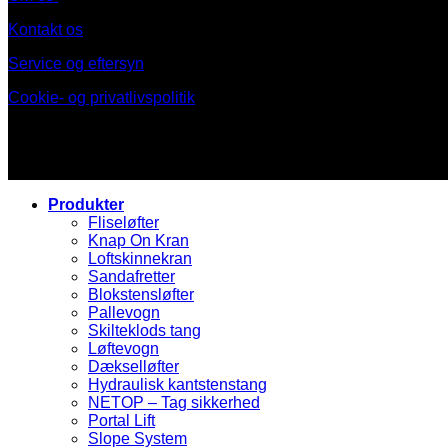
Kontakt os
Service og eftersyn
Cookie- og privatlivspolitik
Produkter
Fliseløfter
Knap On Kran
Loftskinnekran
Sandafretter
Blokstensløfter
Pallevogn
Skilteklods tang
Løftevogn
Dækselløfter
Hydraulisk kantstenstang
NETOP – Tag sikkerhed
Portal Lift
Slope System