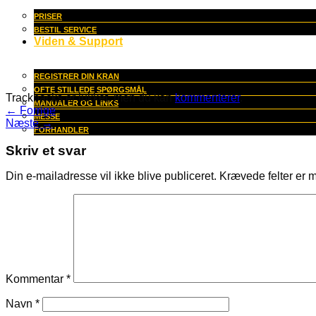
PRISER
BESTIL SERVICE
Viden & Support
REGISTRER DIN KRAN
OFTE STILLEDE SPØRGSMÅL
Trackbacks er lukket, men du kan
kommenterer
.
MANUALER OG LINKS
←
Forrige
MESSE
Næste
→
FORHANDLER
Skriv et svar
Din e-mailadresse vil ikke blive publiceret.
Krævede felter er 
Kommentar
*
Navn
*