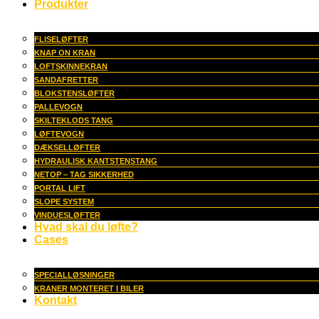
Produkter
FLISELØFTER
KNAP ON KRAN
LOFTSKINNEKRAN
SANDAFRETTER
BLOKSTENSLØFTER
PALLEVOGN
SKILTEKLODS TANG
LØFTEVOGN
DÆKSELLØFTER
HYDRAULISK KANTSTENSTANG
NETOP – TAG SIKKERHED
PORTAL LIFT
SLOPE SYSTEM
VINDUESLØFTER
Hvad skal du løfte?
Cases
SPECIALLØSNINGER
KRANER MONTERET I BILER
Kontakt