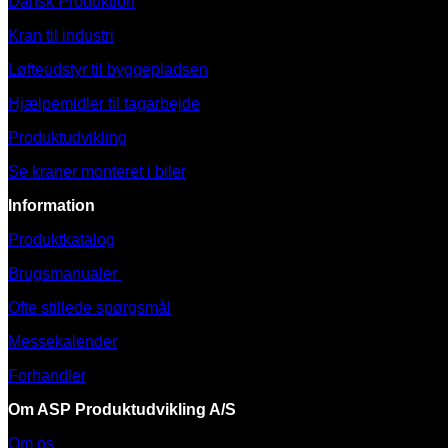
Dansk Produktion
Kran til industri
Løfteudstyr til byggepladsen
Hjælpemidler til tagarbejde
Produktudvikling
Se kraner monteret i biler
Information
Produktkatalog
Brugsmanualer
Ofte stillede spørgsmål
Messekalender
Forhandler
Om ASP Produktudvikling A/S
Om os