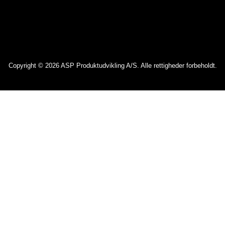
Copyright © 2026 ASP Produktudvikling A/S. Alle rettigheder forbeholdt.